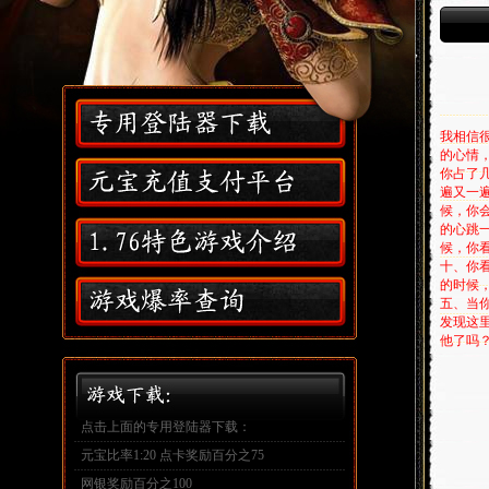
,
我相信
的心情
你占了
遍又一
候，你
的心跳
候，你
十、你
的时候
五、当
发现这
他了吗
点击上面的专用登陆器下载：
元宝比率1:20 点卡奖励百分之75
网银奖励百分之100