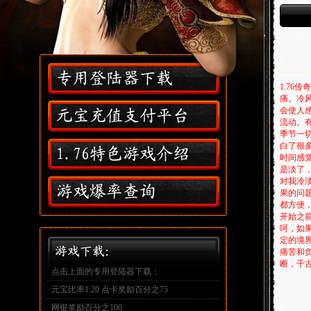
,
1.7
痛。冷
会使人
流动。
季节一
白了很
时间感
是淡了
对我冷
果的问
都方便
开始之
呵，如
定的境
痛苦和
断，千
点击上面的专用登陆器下载：
元宝比率1:20 点卡奖励百分之75
网银奖励百分之100