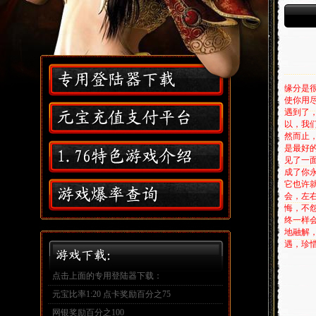
,
缘分是
使你用
遇到了
以，我
然而止
是最好
见了一
成了你
它也许
会，左
悔，不
终一样
地融解
遇，珍
点击上面的专用登陆器下载：
元宝比率1:20 点卡奖励百分之75
网银奖励百分之100