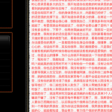
该做的责任，所以在你有委屈的时候你找不到人诉说，所以
时心里承受着多大的压力，我不知道你在抢救的时候承受的
看到妈妈的眼泪时你后悔了，你还想姐姐还想爸爸妈妈还想
但是你却回不来了，你的身体受伤太大，内脏都已经碎了，
的话坚强的支撑下去，我不知道你承受多少的痛，在将近一
都不敢想，我想着会很心痛，我恨我自己，只要我多和你沟
姐姐了，有委屈就会和姐姐说了，你就不会那么傻了是吗？ 
没有多去疼你，下辈子，你再坐我妹妹好不好，我答应一定
的疲惫，我有好多的话但是我不知道怎么说。回到家看着你
天做好要去比赛的模型飞机，看着你的奖状，看着你睡过的
办法接受你的离开，一直都觉得你在身边你很傻，很懂事，
心心的，你说你不乖，其实你很乖，我们都很爱你，只是我
在被爸爸妈妈骂的时候你都会给姐姐说爸爸妈妈是爱我的，
过，你是这么的懂事，为什么你就不和姐姐说一下你的委屈呢
了，冤枉你了，我都知道，为什么你不和姐姐说，是姐姐让
吗？姐姐真的很没用对不对？没有给你一个依赖，没有让你
欺负我，你也总是恨疼爱我，我没有做到一个合格的姐姐，
说要等我家人生宝宝的，你说你要做阿姨，你还和你二姐争
雨，妈妈也很想你，虽然现在家里每个人都不会提起你的名
责，没有你的家里冷清了很多，弟弟现在读书没有人陪没有
饭等他们了，你二姐也没有人欺负了，没有人帮她洗衣服了
吃饭了，也没有人和我说喜欢什么玩具了，我买东西回去也
姐我想你了，就连周末吃完饭捡桌洗碗的分配也从原来3个人
嘛就干嘛了，没有了你家里每件事都不完整了。雨，我希望
人要自己照顾好自己，以后我会找个很疼自己的老公结婚，
到一个疼我的男朋友，因为你说过我很幼稚，我男朋友要恨
姐的心，姐姐都知道，我会努力，努力找个很好的男朋友结