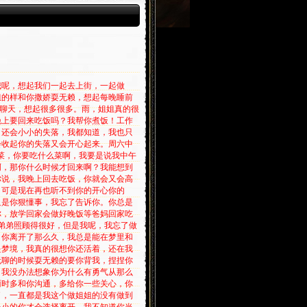
我呢，想起我们一起去上街，一起做
姐的样和你撒娇耍无赖，想起每晚睡前
聊天，想起很多很多。雨，姐姐真的很
晚上要回来吃饭吗？我帮你煮饭！工作
，还会小小的失落，我都知道，我也只
会收起你的失落又会开心起来。周六中
菜，你要吃什么菜啊，我要是说我中午
啊，那你什么时候才回来啊？我能想到
你说，我晚上回去吃饭，你就会又会高
，可是现在再也听不到你的开心你的
只是你狠懂事，我忘了告诉你。你总是
你，放学回家会做好晚饭等爸妈回家吃
弟弟照顾得很好，但是我呢，我忘了做
，你离开了那么久，我总是能在梦里和
是梦境，我真的很想你还活着，还在我
无聊的时候耍无赖的要你背我，捏捏你
。我没办法想象你为什么有勇气从那么
雨时多和你沟通，多给你一些关心，你
了，一直都是我这个做姐姐的没有做到