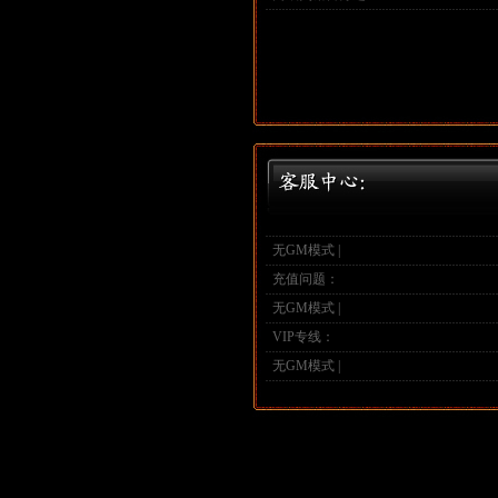
无GM模式 |
充值问题：
无GM模式 |
VIP专线：
无GM模式 |