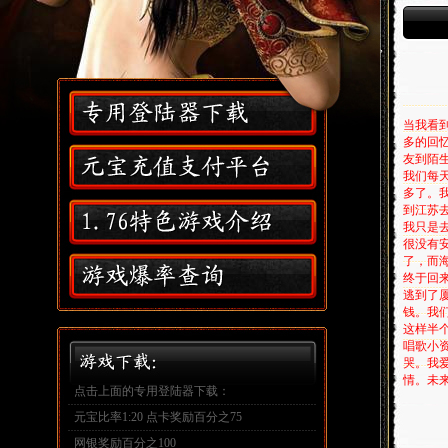
,
当我看
多的回
友到陌
我们每
多了。
到江苏
我只是
很没有
了，而
终于回
逃到了
钱。我
这样半
唱歌小
哭。我
情。未
点击上面的专用登陆器下载：
元宝比率1:20 点卡奖励百分之75
网银奖励百分之100