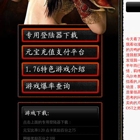
,
今天看
我看动
的共鸣
漫我都
发现我
半年而
情，羁
乌尔奇
指看的
动漫，
质量很
思考的
卖肉的
OST
点击上面的专用登陆器下载：
元宝比率1:20 点卡奖励百分之75
网银奖励百分之100