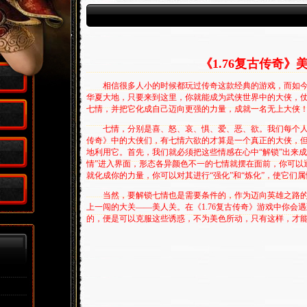
,
《1.76复古传奇》
相信很多人小的时候都玩过传奇这款经典的游戏，而如今，
华夏大地，只要来到这里，你就能成为武侠世界中的大侠，
七情，并把它化成自己迈向更强的力量，成就一名无上大侠
七情，分别是喜、怒、哀、惧、爱、恶、欲。我们每个人都
传奇》中的大侠们，有七情六欲的才算是一个真正的大侠，
地利用它。首先，我们就必须把这些情感在心中“解锁”出来
情”进入界面，形态各异颜色不一的七情就摆在面前，你可以
就化成你的力量，你可以对其进行“强化”和“炼化”，使它们
当然，要解锁七情也是需要条件的，作为迈向英雄之路的
上一闯的大关——美人关。在《1.76复古传奇》游戏中你会
的，便是可以克服这些诱惑，不为美色所动，只有这样，才