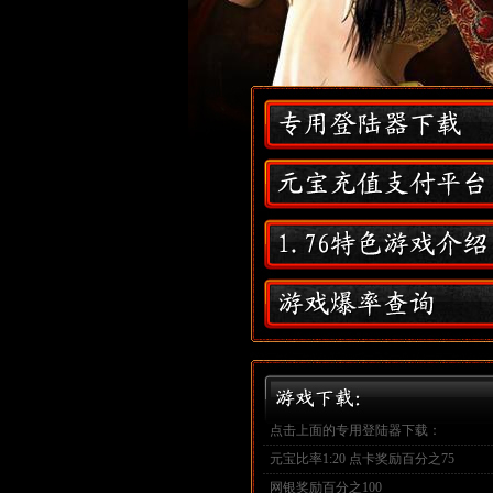
点击上面的专用登陆器下载：
元宝比率1:20 点卡奖励百分之75
网银奖励百分之100