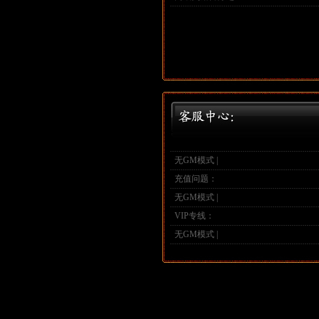
无GM模式 |
充值问题：
无GM模式 |
VIP专线：
无GM模式 |